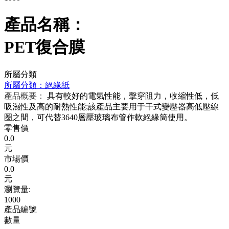
產品名稱：
PET復合膜
所屬分類
所屬分類：絕緣紙
產品概要：
具有較好的電氣性能，擊穿阻力，收縮性低，低
吸濕性及高的耐熱性能;該產品主要用于干式變壓器高低壓線
圈之間，可代替3640層壓玻璃布管作軟絕緣筒使用。
零售價
0.0
元
市場價
0.0
元
瀏覽量:
1000
產品編號
數量