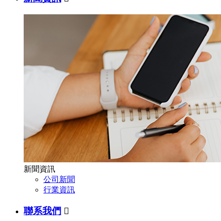
新聞資訊
公司新聞
行業資訊
聯系我們
