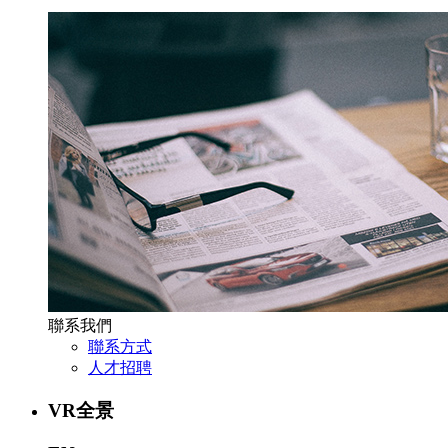
聯系我們
聯系方式
人才招聘
VR全景