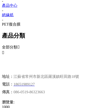
-
產品中心
-
絕緣紙
-
PET復合膜
產品分類
全部分類


聯系方式
地址：
江蘇省常州市新北區羅溪鎮旺田路18號
電話：
18651989127
傳真：
086-0519-86323663
瀏覽量:
1000