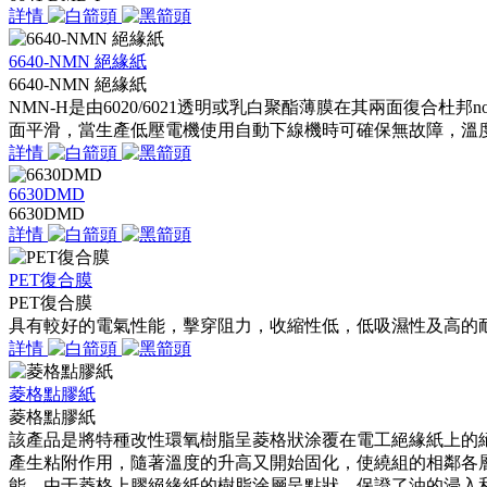
詳情
6640-NMN 絕緣紙
6640-NMN 絕緣紙
NMN-H是由6020/6021透明或乳白聚酯薄膜在其兩面復合杜
面平滑，當生產低壓電機使用自動下線機時可確保無故障，溫度等級
詳情
6630DMD
6630DMD
詳情
PET復合膜
PET復合膜
具有較好的電氣性能，擊穿阻力，收縮性低，低吸濕性及高的耐
詳情
菱格點膠紙
菱格點膠紙
該產品是將特種改性環氧樹脂呈菱格狀涂覆在電工絕緣紙上的
產生粘附作用，隨著溫度的升高又開始固化，使繞組的相鄰各
能。由于菱格上膠絕緣紙的樹脂涂層呈點狀，保證了油的浸入