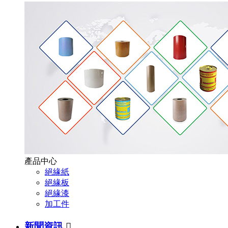
產品中心
絕緣紙
絕緣板
絕緣漆
加工件
新聞資訊
